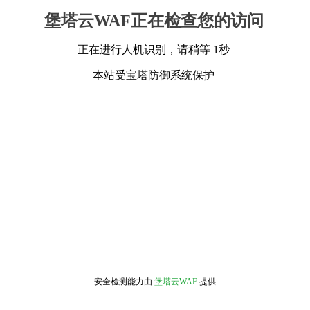
堡塔云WAF正在检查您的访问
正在进行人机识别，请稍等 1秒
本站受宝塔防御系统保护
安全检测能力由
堡塔云WAF
提供