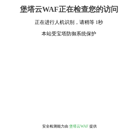
堡塔云WAF正在检查您的访问
正在进行人机识别，请稍等 1秒
本站受宝塔防御系统保护
安全检测能力由
堡塔云WAF
提供