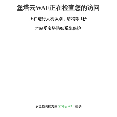
堡塔云WAF正在检查您的访问
正在进行人机识别，请稍等 1秒
本站受宝塔防御系统保护
安全检测能力由
堡塔云WAF
提供