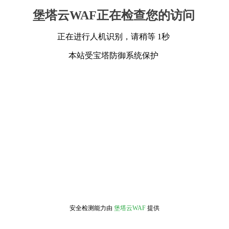
堡塔云WAF正在检查您的访问
正在进行人机识别，请稍等 1秒
本站受宝塔防御系统保护
安全检测能力由
堡塔云WAF
提供