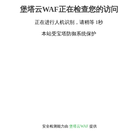
堡塔云WAF正在检查您的访问
正在进行人机识别，请稍等 1秒
本站受宝塔防御系统保护
安全检测能力由
堡塔云WAF
提供