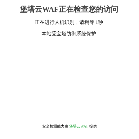
堡塔云WAF正在检查您的访问
正在进行人机识别，请稍等 1秒
本站受宝塔防御系统保护
安全检测能力由
堡塔云WAF
提供