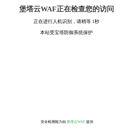
堡塔云WAF正在检查您的访问
正在进行人机识别，请稍等 1秒
本站受宝塔防御系统保护
安全检测能力由
堡塔云WAF
提供