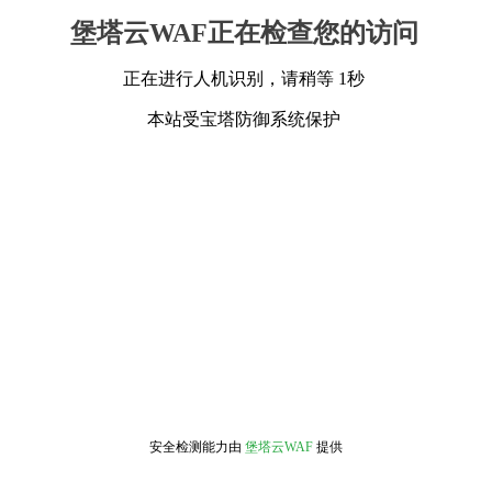
堡塔云WAF正在检查您的访问
正在进行人机识别，请稍等 1秒
本站受宝塔防御系统保护
安全检测能力由
堡塔云WAF
提供