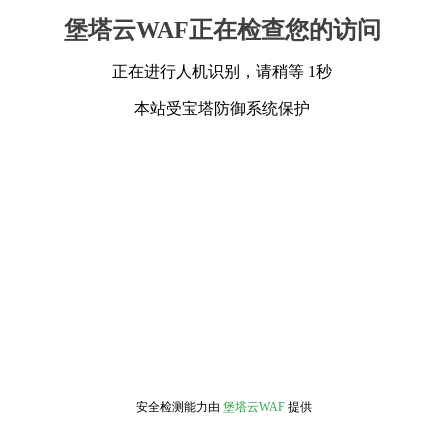
堡塔云WAF正在检查您的访问
正在进行人机识别，请稍等 1秒
本站受宝塔防御系统保护
安全检测能力由
堡塔云WAF
提供