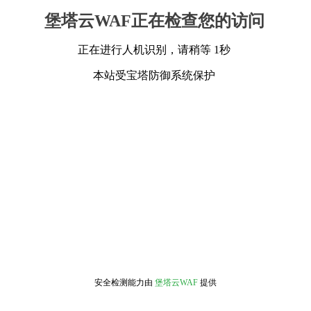
堡塔云WAF正在检查您的访问
正在进行人机识别，请稍等 1秒
本站受宝塔防御系统保护
安全检测能力由
堡塔云WAF
提供