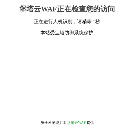
堡塔云WAF正在检查您的访问
正在进行人机识别，请稍等 1秒
本站受宝塔防御系统保护
安全检测能力由
堡塔云WAF
提供