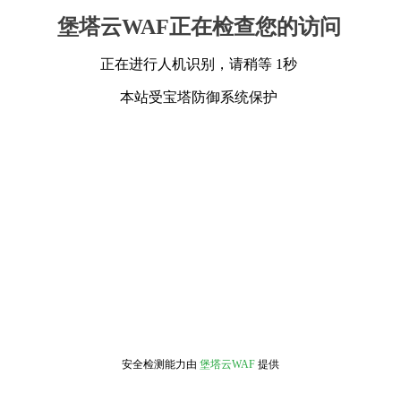
堡塔云WAF正在检查您的访问
正在进行人机识别，请稍等 1秒
本站受宝塔防御系统保护
安全检测能力由
堡塔云WAF
提供