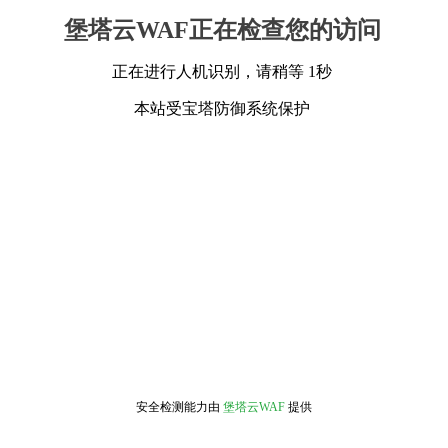
堡塔云WAF正在检查您的访问
正在进行人机识别，请稍等 1秒
本站受宝塔防御系统保护
安全检测能力由
堡塔云WAF
提供