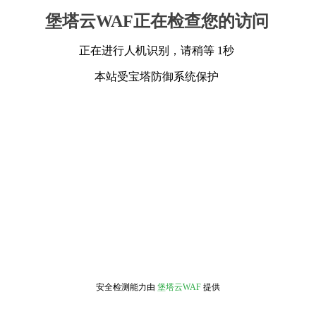
堡塔云WAF正在检查您的访问
正在进行人机识别，请稍等 1秒
本站受宝塔防御系统保护
安全检测能力由
堡塔云WAF
提供