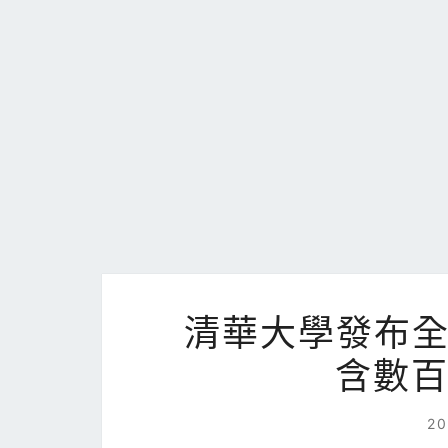
清華大學發布
含數百
2