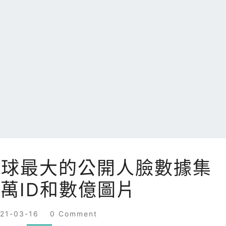
清
全球最大的公開人臉數據集
華
萬ID和數億圖片
大
學
COMMENTS
發
021-03-16
0 Comment