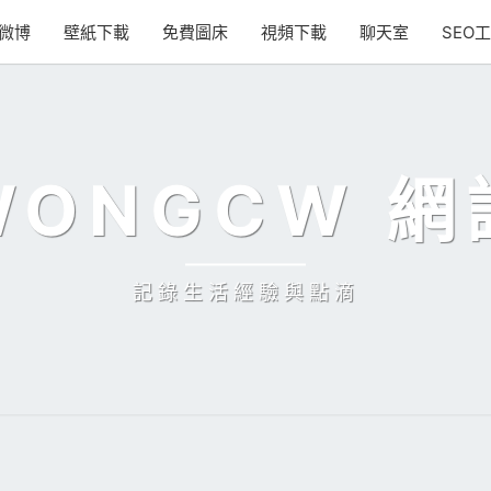
微博
壁紙下載
免費圖床
視頻下載
聊天室
SEO
WONGCW 網
記錄生活經驗與點滴