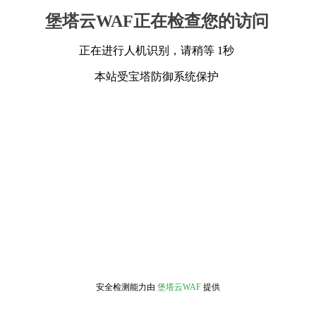
堡塔云WAF正在检查您的访问
正在进行人机识别，请稍等 1秒
本站受宝塔防御系统保护
安全检测能力由
堡塔云WAF
提供