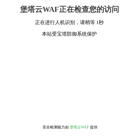
堡塔云WAF正在检查您的访问
正在进行人机识别，请稍等 1秒
本站受宝塔防御系统保护
安全检测能力由
堡塔云WAF
提供