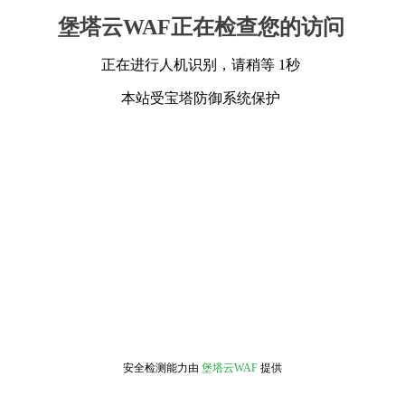
堡塔云WAF正在检查您的访问
正在进行人机识别，请稍等 1秒
本站受宝塔防御系统保护
安全检测能力由
堡塔云WAF
提供