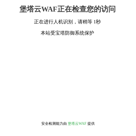
堡塔云WAF正在检查您的访问
正在进行人机识别，请稍等 1秒
本站受宝塔防御系统保护
安全检测能力由
堡塔云WAF
提供