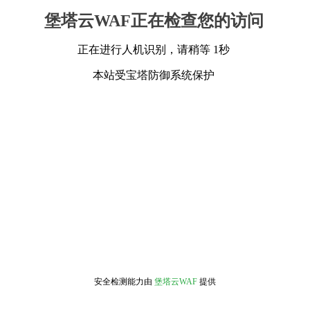
堡塔云WAF正在检查您的访问
正在进行人机识别，请稍等 1秒
本站受宝塔防御系统保护
安全检测能力由
堡塔云WAF
提供