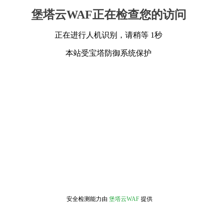
堡塔云WAF正在检查您的访问
正在进行人机识别，请稍等 1秒
本站受宝塔防御系统保护
安全检测能力由
堡塔云WAF
提供