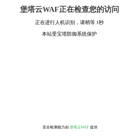
堡塔云WAF正在检查您的访问
正在进行人机识别，请稍等 1秒
本站受宝塔防御系统保护
安全检测能力由
堡塔云WAF
提供