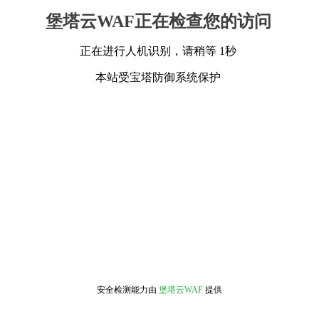
堡塔云WAF正在检查您的访问
正在进行人机识别，请稍等 1秒
本站受宝塔防御系统保护
安全检测能力由
堡塔云WAF
提供