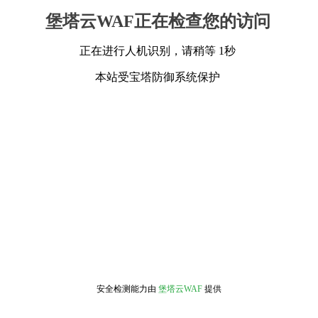
堡塔云WAF正在检查您的访问
正在进行人机识别，请稍等 1秒
本站受宝塔防御系统保护
安全检测能力由
堡塔云WAF
提供