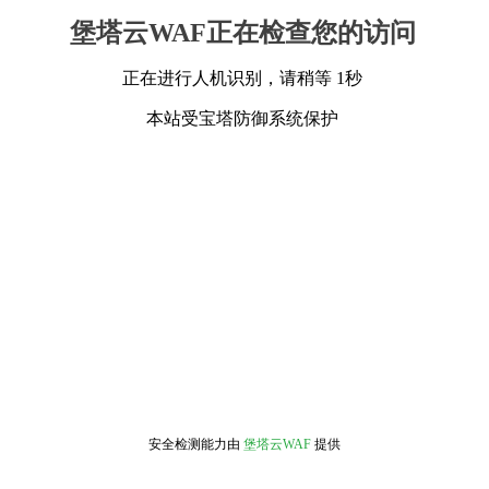
堡塔云WAF正在检查您的访问
正在进行人机识别，请稍等 1秒
本站受宝塔防御系统保护
安全检测能力由
堡塔云WAF
提供