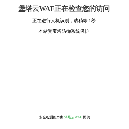
堡塔云WAF正在检查您的访问
正在进行人机识别，请稍等 1秒
本站受宝塔防御系统保护
安全检测能力由
堡塔云WAF
提供