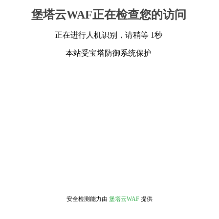
堡塔云WAF正在检查您的访问
正在进行人机识别，请稍等 1秒
本站受宝塔防御系统保护
安全检测能力由
堡塔云WAF
提供