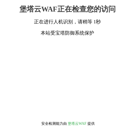
堡塔云WAF正在检查您的访问
正在进行人机识别，请稍等 1秒
本站受宝塔防御系统保护
安全检测能力由
堡塔云WAF
提供