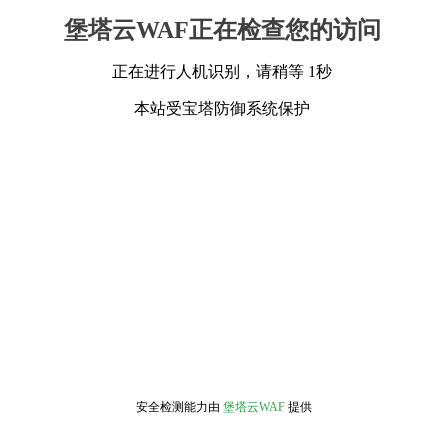
堡塔云WAF正在检查您的访问
正在进行人机识别，请稍等 1秒
本站受宝塔防御系统保护
安全检测能力由
堡塔云WAF
提供