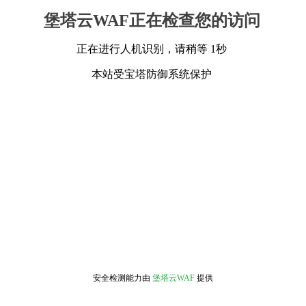
堡塔云WAF正在检查您的访问
正在进行人机识别，请稍等 1秒
本站受宝塔防御系统保护
安全检测能力由
堡塔云WAF
提供