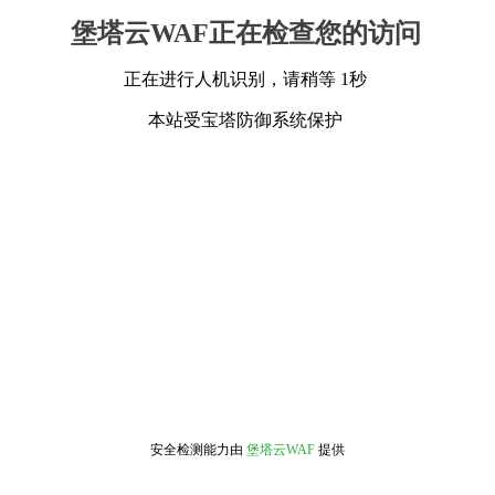
堡塔云WAF正在检查您的访问
正在进行人机识别，请稍等 1秒
本站受宝塔防御系统保护
安全检测能力由
堡塔云WAF
提供