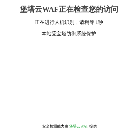
堡塔云WAF正在检查您的访问
正在进行人机识别，请稍等 1秒
本站受宝塔防御系统保护
安全检测能力由
堡塔云WAF
提供