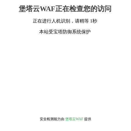
堡塔云WAF正在检查您的访问
正在进行人机识别，请稍等 1秒
本站受宝塔防御系统保护
安全检测能力由
堡塔云WAF
提供