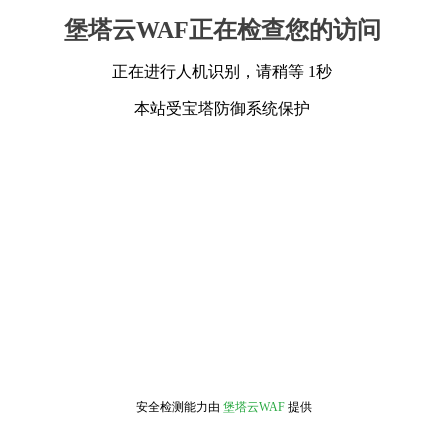
堡塔云WAF正在检查您的访问
正在进行人机识别，请稍等 1秒
本站受宝塔防御系统保护
安全检测能力由
堡塔云WAF
提供