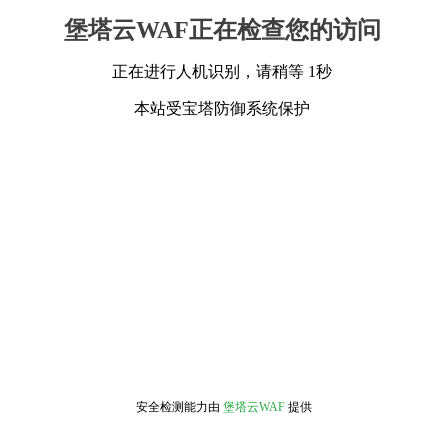
堡塔云WAF正在检查您的访问
正在进行人机识别，请稍等 1秒
本站受宝塔防御系统保护
安全检测能力由
堡塔云WAF
提供