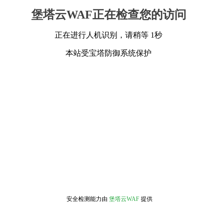
堡塔云WAF正在检查您的访问
正在进行人机识别，请稍等 1秒
本站受宝塔防御系统保护
安全检测能力由
堡塔云WAF
提供