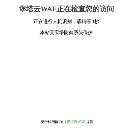
堡塔云WAF正在检查您的访问
正在进行人机识别，请稍等 1秒
本站受宝塔防御系统保护
安全检测能力由
堡塔云WAF
提供