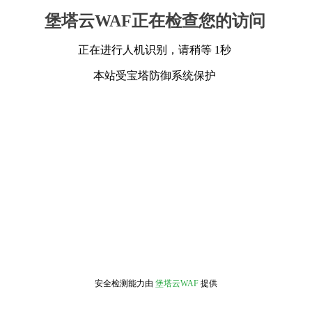
堡塔云WAF正在检查您的访问
正在进行人机识别，请稍等 1秒
本站受宝塔防御系统保护
安全检测能力由
堡塔云WAF
提供