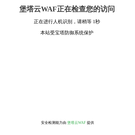
堡塔云WAF正在检查您的访问
正在进行人机识别，请稍等 1秒
本站受宝塔防御系统保护
安全检测能力由
堡塔云WAF
提供