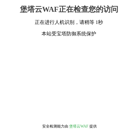
堡塔云WAF正在检查您的访问
正在进行人机识别，请稍等 1秒
本站受宝塔防御系统保护
安全检测能力由
堡塔云WAF
提供