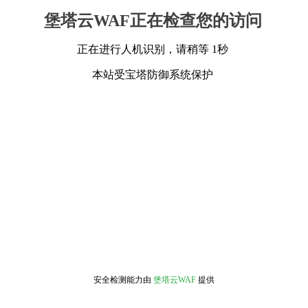
堡塔云WAF正在检查您的访问
正在进行人机识别，请稍等 1秒
本站受宝塔防御系统保护
安全检测能力由
堡塔云WAF
提供