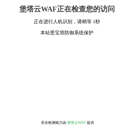
堡塔云WAF正在检查您的访问
正在进行人机识别，请稍等 1秒
本站受宝塔防御系统保护
安全检测能力由
堡塔云WAF
提供