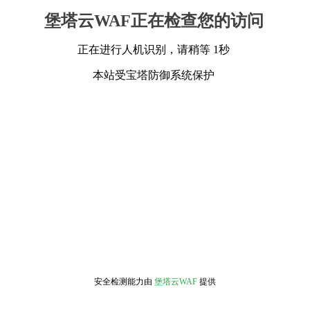
堡塔云WAF正在检查您的访问
正在进行人机识别，请稍等 1秒
本站受宝塔防御系统保护
安全检测能力由
堡塔云WAF
提供