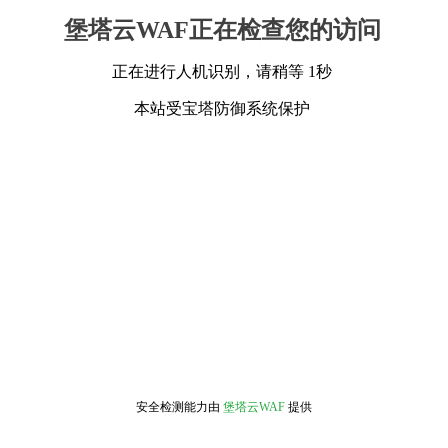
堡塔云WAF正在检查您的访问
正在进行人机识别，请稍等 1秒
本站受宝塔防御系统保护
安全检测能力由
堡塔云WAF
提供