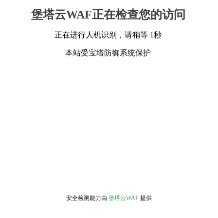
堡塔云WAF正在检查您的访问
正在进行人机识别，请稍等 1秒
本站受宝塔防御系统保护
安全检测能力由
堡塔云WAF
提供