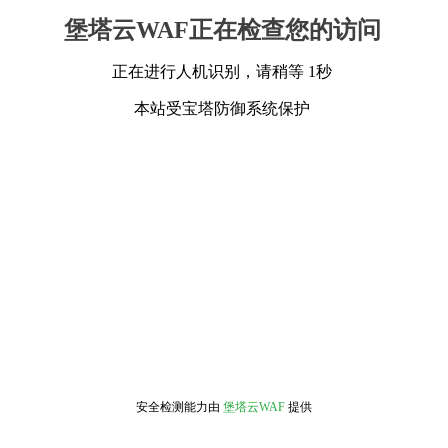
堡塔云WAF正在检查您的访问
正在进行人机识别，请稍等 1秒
本站受宝塔防御系统保护
安全检测能力由
堡塔云WAF
提供