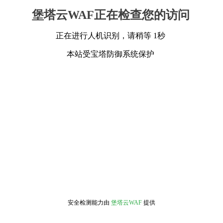
堡塔云WAF正在检查您的访问
正在进行人机识别，请稍等 1秒
本站受宝塔防御系统保护
安全检测能力由
堡塔云WAF
提供