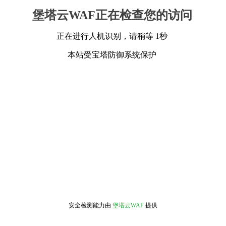
堡塔云WAF正在检查您的访问
正在进行人机识别，请稍等 1秒
本站受宝塔防御系统保护
安全检测能力由
堡塔云WAF
提供