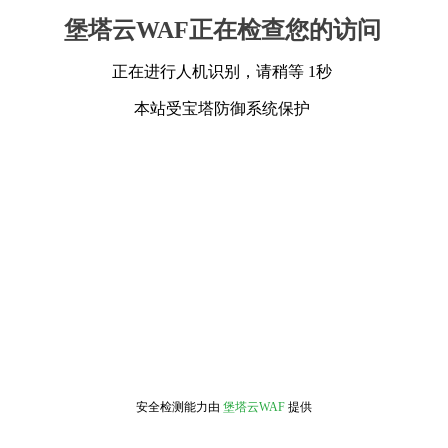
堡塔云WAF正在检查您的访问
正在进行人机识别，请稍等 1秒
本站受宝塔防御系统保护
安全检测能力由
堡塔云WAF
提供