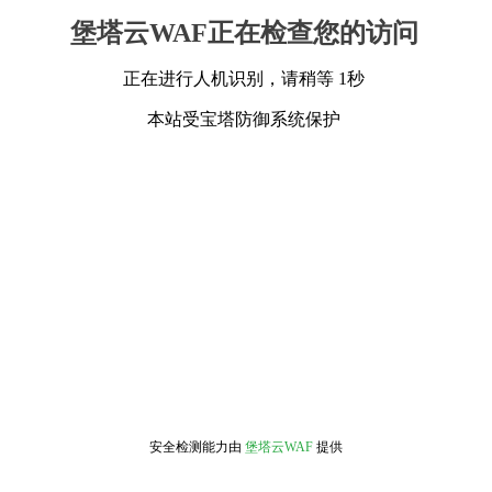
堡塔云WAF正在检查您的访问
正在进行人机识别，请稍等 1秒
本站受宝塔防御系统保护
安全检测能力由
堡塔云WAF
提供